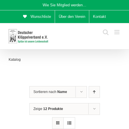
Zum
Wie Sie Mitglied werden…
Inhalt
Wunschliste
Über den Verein
Kontakt
springen
Katalog
Sortieren nach
Name
Zeige
12 Produkte