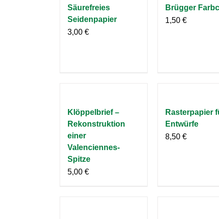
Säurefreies
Brügger Farb
Seidenpapier
1,50
€
3,00
€
Klöppelbrief –
Rasterpapier f
Rekonstruktion
Entwürfe
einer
8,50
€
Valenciennes-
Spitze
5,00
€