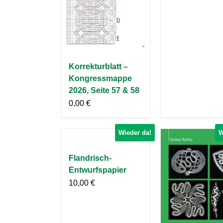
Korrekturblatt –
Kongressmappe
2026, Seite 57 & 58
0,00
€
Wieder da!
W
Flandrisch-
Entwurfspapier
10,00
€