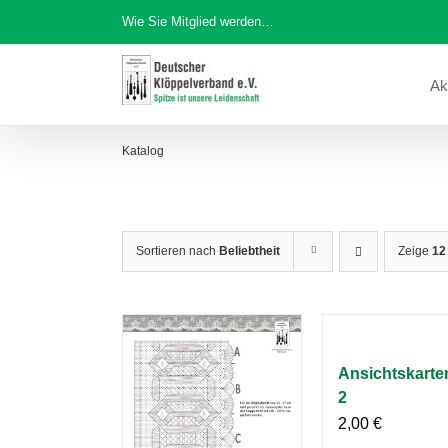
Zum
Wie Sie Mitglied werden…
Inhalt
springen
Ak
Katalog
Sortieren nach
Beliebtheit
Zeige
12
Ansichtskarten
2
2,00
€