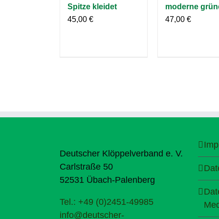
Spitze kleidet
moderne grün
45,00
€
47,00
€
Imp
Deutscher Klöppelverband e. V.
Carlstraße 50
Dat
52531 Übach-Palenberg
Dat
Tel.: +49 (0)2451-49985
Med
info@deutscher-