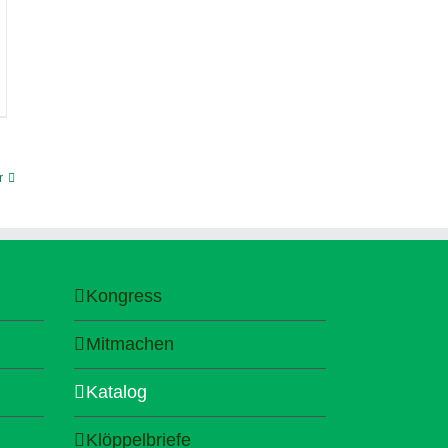
r
Kongress
Mitmachen
Katalog
Klöppelbriefe