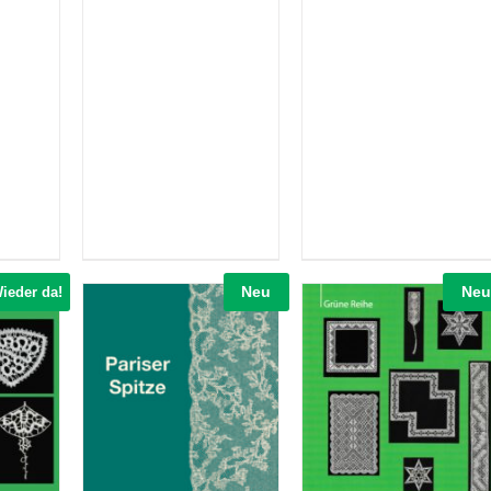
Neu
Neu
ieder da!