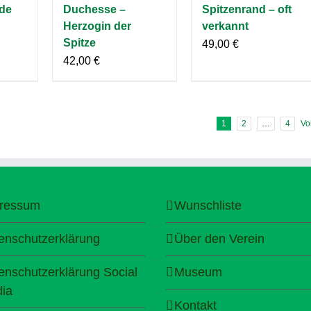
de
Duchesse –
Spitzenrand – oft
Herzogin der
verkannt
Spitze
49,00
€
42,00
€
1
2
…
4
Vo
ressum
Wunschliste
enschutzerklärung
Über den Verein
enschutzerklärung Social
Museum
ia
Kontakt