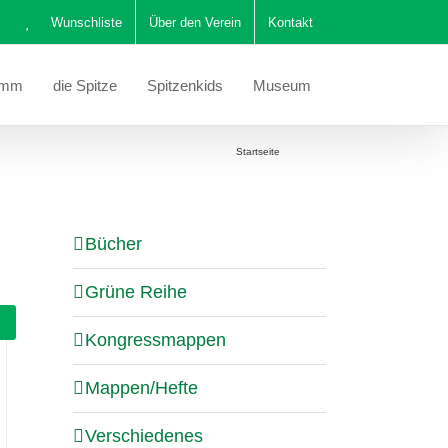
Wunschliste
Über den Verein
Kontakt
amm
die Spitze
Spitzenkids
Museum
Sie befinden sich hier:
Startseite
Katalog
Bücher
Grüne Reihe
Kongressmappen
Mappen/Hefte
Verschiedenes