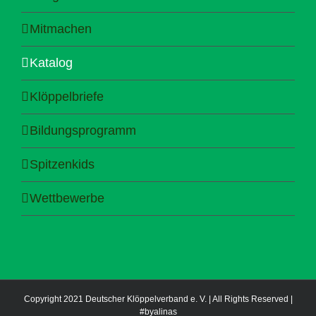
Mitmachen
Katalog
Klöppelbriefe
Bildungsprogramm
Spitzenkids
Wettbewerbe
Copyright 2021 Deutscher Klöppelverband e. V. | All Rights Reserved |
#byalinas