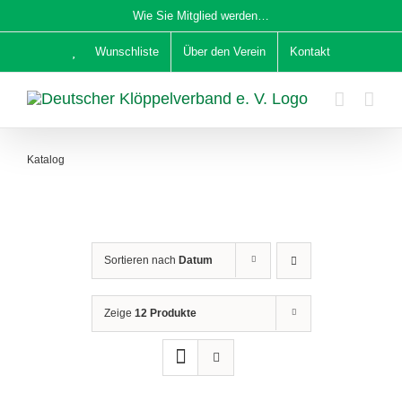
Zum
Wie Sie Mitglied werden…
Inhalt
Wunschliste
Über den Verein
Kontakt
springen
Katalog
Sortieren nach
Datum
Zeige
12 Produkte