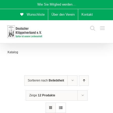
Zum
Wie Sie Mitglied werden…
Inhalt
Wunschliste
Über den Verein
Kontakt
springen
Katalog
Sortieren nach
Beliebtheit
Zeige
12 Produkte