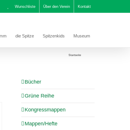
Wunschliste
Über den Verein
Kontakt
amm
die Spitze
Spitzenkids
Museum
Sie befinden sich hier:
Startseite
Katalog
Bücher
Grüne Reihe
Kongressmappen
Mappen/Hefte