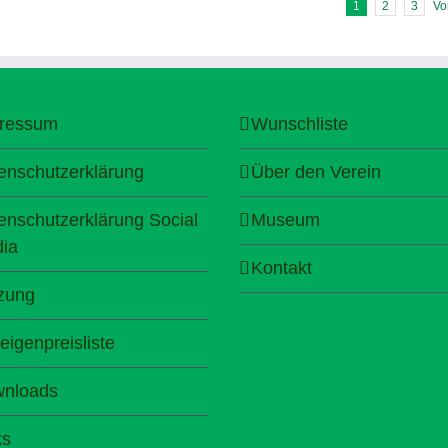
1
2
3
Vo
ressum
Wunschliste
enschutzerklärung
Über den Verein
enschutzerklärung Social
Museum
ia
Kontakt
zung
eigenpreisliste
nloads
ks