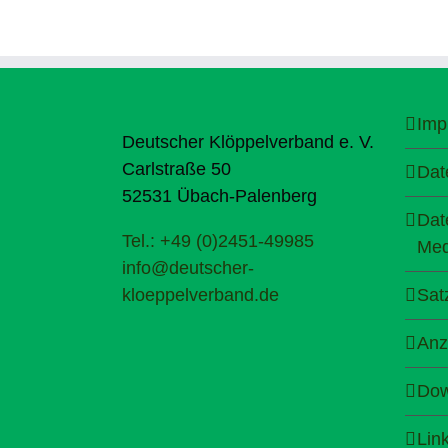
Imp
Deutscher Klöppelverband e. V.
Carlstraße 50
Dat
52531 Übach-Palenberg
Dat
Tel.: +49 (0)2451-49985
Med
info@deutscher-
kloeppelverband.de
Sat
Anz
Dow
Lin