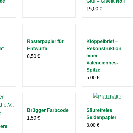
ee
Gäu – Gisela Noll
15,00
€
Rasterpapier für
Klöppelbrief –
e“
Entwürfe
Rekonstruktion
einer
8,50
€
Valenciennes-
Spitze
5,00
€
Brügger Farbcode
Säurefreies
Seidenpapier
1,50
€
3,00
€
tere