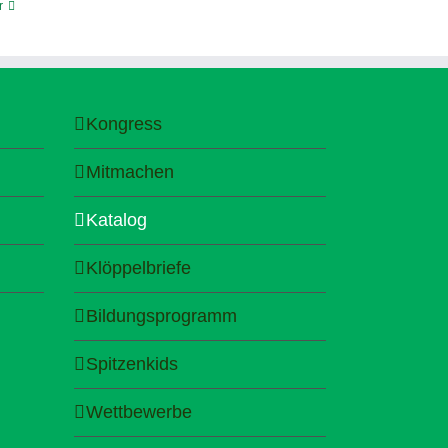
r
Kongress
Mitmachen
Katalog
Klöppelbriefe
Bildungsprogramm
Spitzenkids
Wettbewerbe