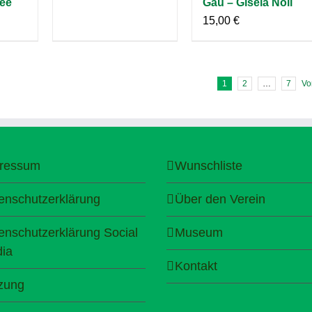
ee
Gäu – Gisela Noll
15,00
€
1
2
…
7
Vo
ressum
Wunschliste
enschutzerklärung
Über den Verein
enschutzerklärung Social
Museum
ia
Kontakt
zung