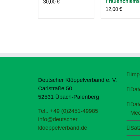
Frauenchiems
30,00
€
12,00
€
Imp
Deutscher Klöppelverband e. V.
Carlstraße 50
Dat
52531 Übach-Palenberg
Dat
Tel.: +49 (0)2451-49985
Med
info@deutscher-
kloeppelverband.de
Sat