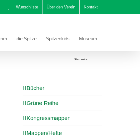
Wunschliste
Über den Verein
Kontakt
amm
die Spitze
Spitzenkids
Museum
Sie befinden sich hier:
Startseite
Katalog
Bücher
Grüne Reihe
Kongressmappen
Mappen/Hefte