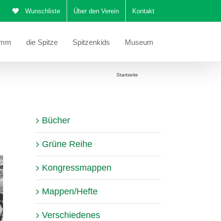
Wunschliste
Über den Verein
Kontakt
amm
die Spitze
Spitzenkids
Museum
Sie befinden sich hier:
Startseite
Katalog
Bücher
Grüne Reihe
Kongressmappen
Mappen/Hefte
Verschiedenes