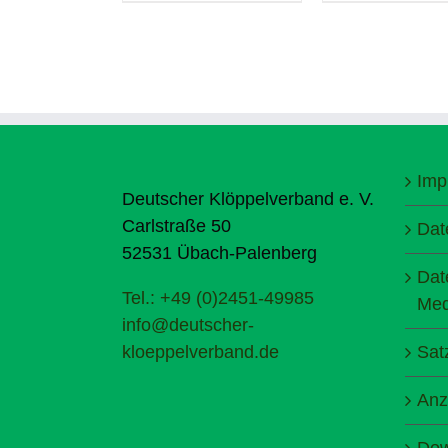
Imp
Deutscher Klöppelverband e. V.
Carlstraße 50
Dat
52531 Übach-Palenberg
Dat
Tel.: +49 (0)2451-49985
Med
info@deutscher-
kloeppelverband.de
Sat
Anz