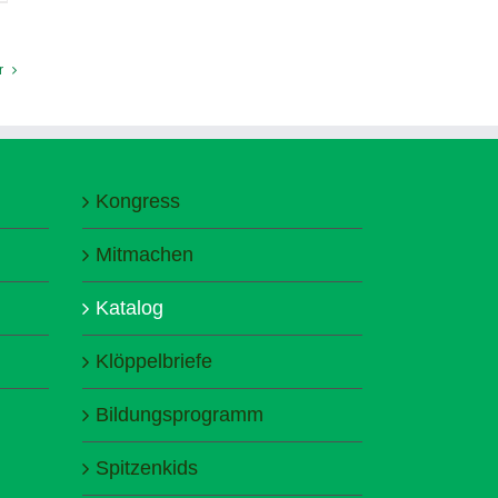
r
Kongress
Mitmachen
Katalog
Klöppelbriefe
Bildungsprogramm
Spitzenkids