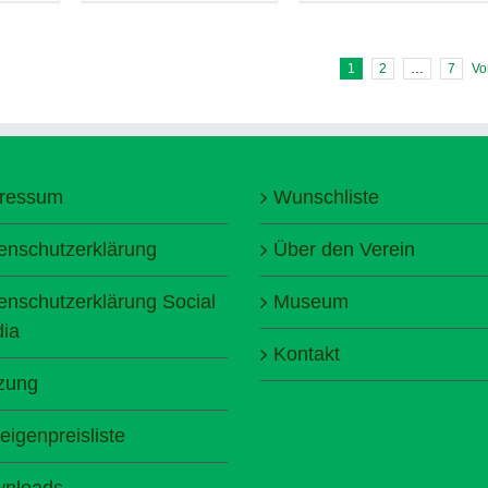
1
2
…
7
Vo
ressum
Wunschliste
enschutzerklärung
Über den Verein
enschutzerklärung Social
Museum
ia
Kontakt
zung
eigenpreisliste