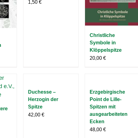
1,50
€
Christliche
Symbole in
n
Klöppelspitze
20,00
€
Duchesse –
Erzgebirgische
Herzogin der
Point de Lille-
Spitze
Spitzen mit
tere
ausgearbeiteten
42,00
€
Ecken
48,00
€