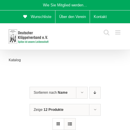
Zum
Wie Sie Mitglied werden…
Inhalt
Wunschliste
Über den Verein
Kontakt
springen
Katalog
Sortieren nach
Name
Zeige
12 Produkte