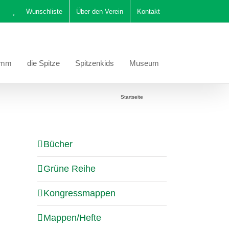
Wunschliste
Über den Verein
Kontakt
amm
die Spitze
Spitzenkids
Museum
Sie befinden sich hier:
Startseite
Katalog
Bücher
Grüne Reihe
Kongressmappen
Mappen/Hefte