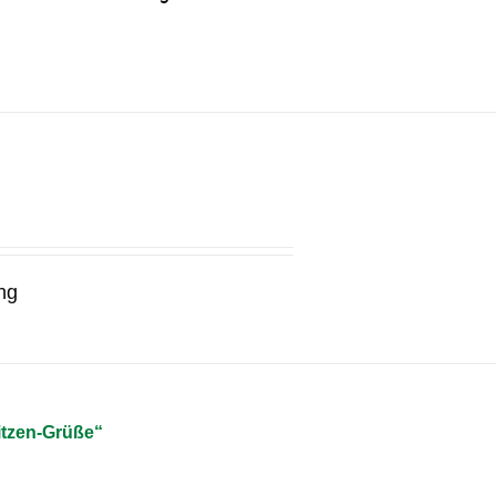
ng
itzen-Grüße“