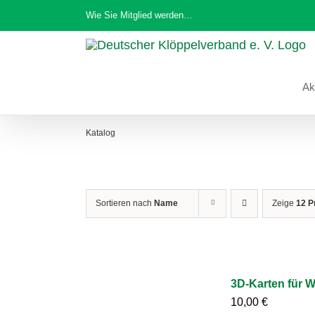
Zum
Wie Sie Mitglied werden…
Inhalt
springen
Ak
Katalog
Sortieren nach
Name
Zeige
12 P
3D-Karten für 
10,00
€