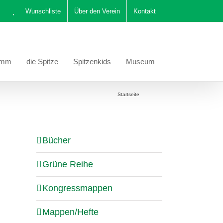
Wunschliste
Über den Verein
Kontakt
amm
die Spitze
Spitzenkids
Museum
Sie befinden sich hier:
Startseite
Katalog
Bücher
Grüne Reihe
Kongressmappen
Mappen/Hefte