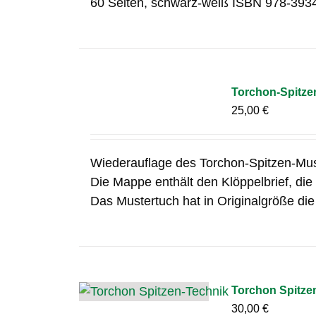
60 Seiten, schwarz-weiß ISBN 978-393
Torchon-Spitze
25,00
€
Wiederauflage des Torchon-Spitzen-Mus
Die Mappe enthält den Klöppelbrief, die
Das Mustertuch hat in Originalgröße di
Torchon Spitze
30,00
€