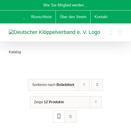
Zum
Wie Sie Mitglied werden…
Inhalt
Wunschliste
Über den Verein
Kontakt
springen
Katalog
Sortieren nach
Beliebtheit
Zeige
12 Produkte