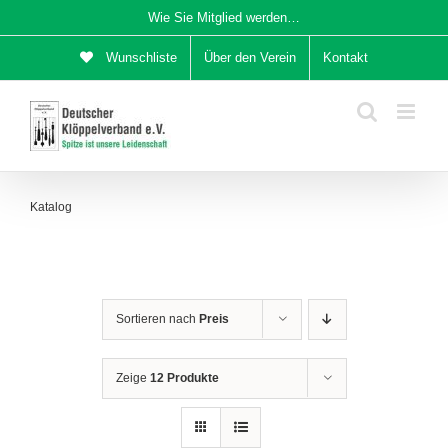
Zum
Wie Sie Mitglied werden…
Inhalt
Wunschliste
Über den Verein
Kontakt
springen
Katalog
Sortieren nach
Preis
Zeige
12 Produkte