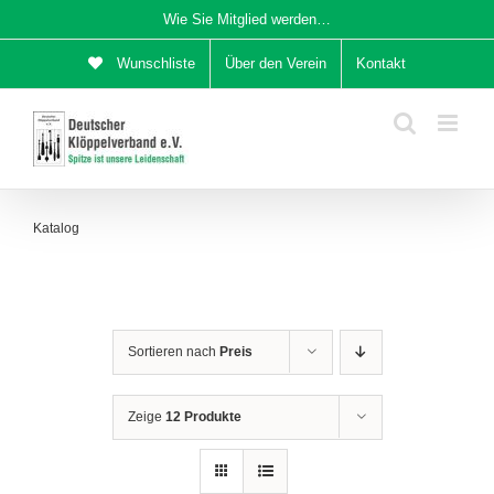
Zum
Wie Sie Mitglied werden…
Inhalt
Wunschliste
Über den Verein
Kontakt
springen
Katalog
Sortieren nach
Preis
Zeige
12 Produkte