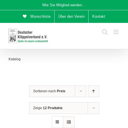
Zum
Wie Sie Mitglied werden…
Inhalt
Wunschliste
Über den Verein
Kontakt
springen
Katalog
Sortieren nach
Preis
Zeige
12 Produkte