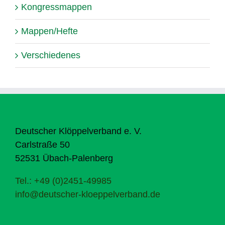
Kongressmappen
Mappen/Hefte
Verschiedenes
Deutscher Klöppelverband e. V.
Carlstraße 50
52531 Übach-Palenberg
Tel.: +49 (0)2451-49985
info@deutscher-kloeppelverband.de