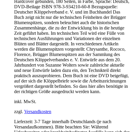
Hardcover gebunden, 180 Seiten, in Farbe, Sprache: Deutsch,
DVD-Beilage ISBN 978-3-934210-60-8 Bezugsquelle:
Deutscher Klöppelverband e. V. und im Buchhandel Das
Buch zeigt nicht nur die technischen Feinheiten der Brügger
Blumenspitzen, sondern beleuchtet auch die historischen
Zusammenhänge, die zu der Entwicklung bis in die heutige
Zeit geführt haben. Im technischen Teil wird eine Fülle von
technischen Ausführungen und Variationen der einzelnen
Blüten und Blätter dargestellt. In verschiedenen Artikeln
werden die Blumenspitzen vorgestellt: Chrysanthe, Rococo,
Florence, Brügger Blumenspitzen aus der Sammlung des
Deutschen Klöppelverbandes e. V. Entwürfe aus dem 20.
Jahrhundert von Suzanne Wolters sowie zahlreiche aktuelle
und neue Entwürfe laden dazu ein, den Technikteil direkt
praktisch auszuprobieren. Dem Buch ist eine DVD beigefügt,
auf der sich die Klöppelbriefe sowie die Arbeitszeichnungen
vergrößert dargestellt befinden. So dass hier alles benötigte in
der richtigen Größe ausgedruckt werden kann.
inkl. MwSt.
zzgl.
Versandkosten
Lieferzeit:
3-7 Tage innerhalb Deutschlands (je nach
Versandaufkommen). Bitte beachten Sie: Während