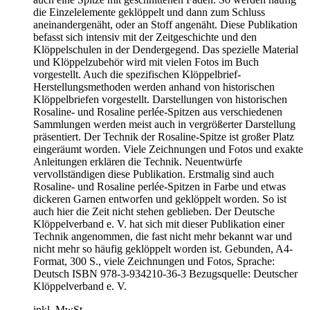
die Einzelelemente geklöppelt und dann zum Schluss
aneinandergenäht, oder an Stoff angenäht. Diese Publikation
befasst sich intensiv mit der Zeitgeschichte und den
Klöppelschulen in der Dendergegend. Das spezielle Material
und Klöppelzubehör wird mit vielen Fotos im Buch
vorgestellt. Auch die spezifischen Klöppelbrief-
Herstellungsmethoden werden anhand von historischen
Klöppelbriefen vorgestellt. Darstellungen von historischen
Rosaline- und Rosaline perlée-Spitzen aus verschiedenen
Sammlungen werden meist auch in vergrößerter Darstellung
präsentiert. Der Technik der Rosaline-Spitze ist großer Platz
eingeräumt worden. Viele Zeichnungen und Fotos und exakte
Anleitungen erklären die Technik. Neuentwürfe
vervollständigen diese Publikation. Erstmalig sind auch
Rosaline- und Rosaline perlée-Spitzen in Farbe und etwas
dickeren Garnen entworfen und geklöppelt worden. So ist
auch hier die Zeit nicht stehen geblieben. Der Deutsche
Klöppelverband e. V. hat sich mit dieser Publikation einer
Technik angenommen, die fast nicht mehr bekannt war und
nicht mehr so häufig geklöppelt worden ist. Gebunden, A4-
Format, 300 S., viele Zeichnungen und Fotos, Sprache:
Deutsch ISBN 978-3-934210-36-3 Bezugsquelle: Deutscher
Klöppelverband e. V.
inkl. MwSt.