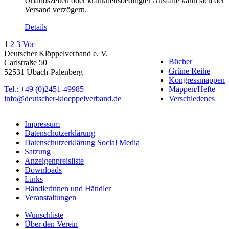
Urlaubszeiten oder krankheitsbedingter Ausfälle kann sich der
Versand verzögern.
Details
1
2
3
Vor
Deutscher Klöppelverband e. V.
Bücher
Carlstraße 50
Grüne Reihe
52531 Übach-Palenberg
Kongressmappen
Tel.: +49 (0)2451-49985
Mappen/Hefte
info@deutscher-kloeppelverband.de
Verschiedenes
Impressum
Datenschutzerklärung
Datenschutzerklärung Social Media
Satzung
Anzeigenpreisliste
Downloads
Links
Händlerinnen und Händler
Veranstaltungen
Wunschliste
Über den Verein