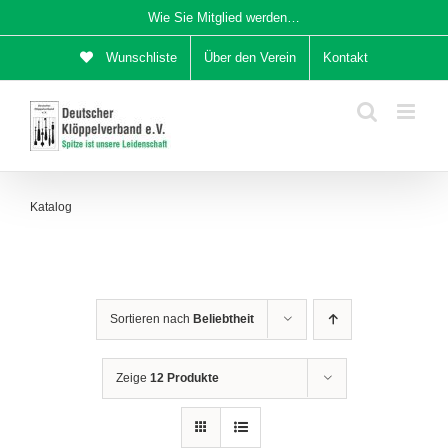
Zum
Wie Sie Mitglied werden…
Inhalt
Wunschliste
Über den Verein
Kontakt
springen
Katalog
Sortieren nach
Beliebtheit
Zeige
12 Produkte