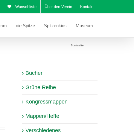
Wunschliste
Über den Verein
Kontakt
amm
die Spitze
Spitzenkids
Museum
Sie befinden sich hier:
Startseite
Katalog
Bücher
Grüne Reihe
Kongressmappen
Mappen/Hefte
Verschiedenes