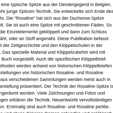
, eine typische Spitze aus der Dendergegend in Belgien,
sehr junge Spitzen-Technik. Sie entwickelte sich Ende de
ts. Die "Rosaline" hat sich aus der Duchesse-Spitze
lt. Sie ist auch eine Spitze mit geschnittenen Fäden. So
die Einzelelemente geklöppelt und dann zum Schluss
ht, oder an Stoff angenäht. Diese Publikation befasst
it der Zeitgeschichte und den Klöppelschulen in der
Das spezielle Material und Klöppelzubehör wird mit
 Buch vorgestellt. Auch die spezifischen Klöppelbrief-
thoden werden anhand von historischen Klöppelbriefen
arstellungen von historischen Rosaline- und Rosaline
n aus verschiedenen Sammlungen werden meist auch in
rstellung präsentiert. Der Technik der Rosaline-Spitze is
ingeräumt worden. Viele Zeichnungen und Fotos und
ngen erklären die Technik. Neuentwürfe vervollständigen
ion. Erstmalig sind auch Rosaline- und Rosaline perlée-