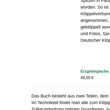
Spitzen in Far
worden. So ist
Klöppelverband 
angenommen, di
geklöppelt wor
und Fotos, Sp
Deutscher Klöp
Erzgebirgische 
48,00
€
Das Buch besteht aus zwei Teilen, dem T
Im Technikteil findet man alle zum Klöp
Tüllgrundspitzen nötigen Grundlagen. S