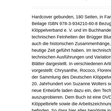
Hardcover gebunden, 180 Seiten, in Fa
Beilage ISBN 978-3-934210-60-8 Bezug
Klöppelverband e. V. und im Buchhandel
technischen Feinheiten der Brügger Blu
auch die historischen Zusammenhänge, d
heutige Zeit geführt haben. Im technisch
technischen Ausführungen und Variation
Blätter dargestellt. In verschiedenen Ar
vorgestellt: Chrysanthe, Rococo, Flore
der Sammlung des Deutschen Klöppelve
20. Jahrhundert von Suzanne Wolters so
neue Entwürfe laden dazu ein, den Techni
auszuprobieren. Dem Buch ist eine DVD 
Klöppelbriefe sowie die Arbeitszeichnun
befinden. So dass hier alles benötigte i