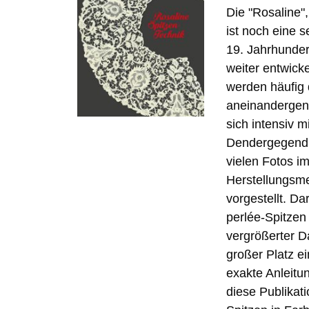
Die "Rosaline"
ist noch eine 
19. Jahrhunder
weiter entwicke
werden häufig 
aneinandergenä
sich intensiv m
Dendergegend. 
vielen Fotos im
Herstellungsme
vorgestellt. D
perlée-Spitze
vergrößerter Da
großer Platz e
exakte Anleitu
diese Publikat