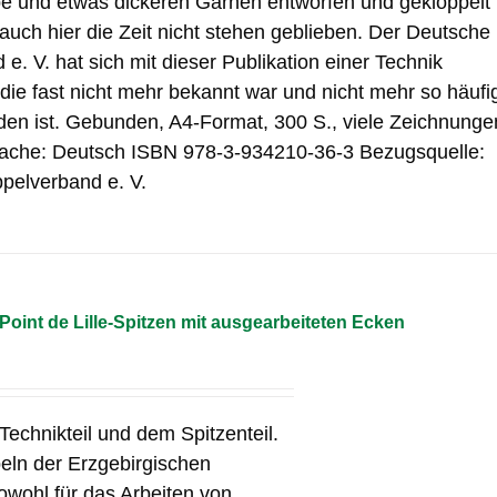
be und etwas dickeren Garnen entworfen und geklöppelt
 auch hier die Zeit nicht stehen geblieben. Der Deutsche
e. V. hat sich mit dieser Publikation einer Technik
e fast nicht mehr bekannt war und nicht mehr so häufi
den ist. Gebunden, A4-Format, 300 S., viele Zeichnunge
rache: Deutsch ISBN 978-3-934210-36-3 Bezugsquelle:
pelverband e. V.
Point de Lille-Spitzen mit ausgearbeiteten Ecken
echnikteil und dem Spitzenteil.
peln der Erzgebirgischen
owohl für das Arbeiten von