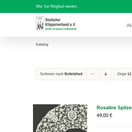
Zum
Wie Sie Mitglied werden…
Inhalt
springen
Ak
Katalog
Sortieren nach
Beliebtheit
Zeige
12
Rosaline Spitz
49,00
€