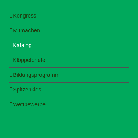
Kongress
Mitmachen
Katalog
Klöppelbriefe
Bildungsprogramm
Spitzenkids
Wettbewerbe