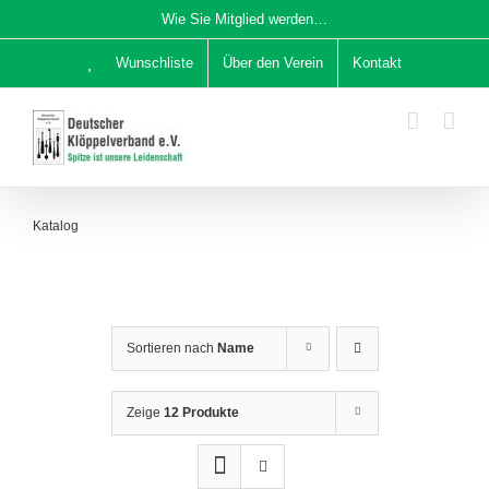
Zum
Wie Sie Mitglied werden…
Inhalt
Wunschliste
Über den Verein
Kontakt
springen
Katalog
Sortieren nach
Name
Zeige
12 Produkte