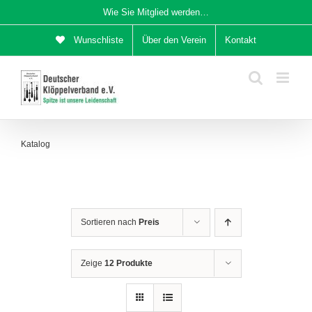
Zum
Wie Sie Mitglied werden…
Inhalt
Wunschliste
Über den Verein
Kontakt
springen
Katalog
Sortieren nach
Preis
Zeige
12 Produkte