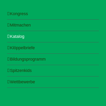
Kongress
Mitmachen
Katalog
Klöppelbriefe
Bildungsprogramm
Spitzenkids
Wettbewerbe