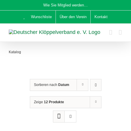
Zum
Wie Sie Mitglied werden…
Inhalt
Wunschliste
Über den Verein
Kontakt
springen
Katalog
Sortieren nach
Datum
Zeige
12 Produkte