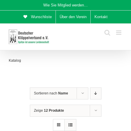
Zum
Wie Sie Mitglied werden…
Inhalt
Wunschliste
Über den Verein
Kontakt
springen
Katalog
Sortieren nach
Name
Zeige
12 Produkte