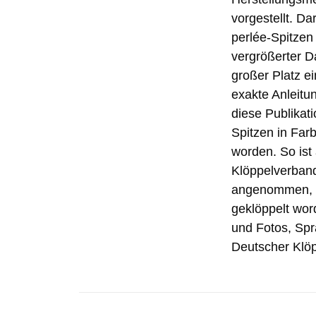
vorgestellt. D
perlée-Spitze
vergrößerter Da
großer Platz e
exakte Anleitu
diese Publikat
Spitzen in Far
worden. So ist
Klöppelverband 
angenommen, di
geklöppelt wor
und Fotos, Sp
Deutscher Klöp