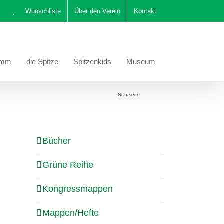
Wunschliste
Über den Verein
Kontakt
amm
die Spitze
Spitzenkids
Museum
Sie befinden sich hier:
Startseite
Katalog
Bücher
Grüne Reihe
Kongressmappen
Mappen/Hefte