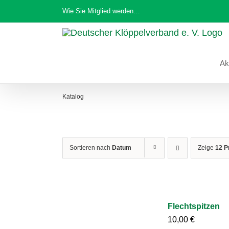
Zum
Wie Sie Mitglied werden…
Inhalt
springen
Ak
Katalog
Sortieren nach
Datum
Zeige
12 P
Flechtspitzen
10,00
€