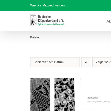
Zum
Wie Sie Mitglied werden…
Inhalt
springen
Ak
Katalog
Sortieren nach
Datum
Zeige
12 P