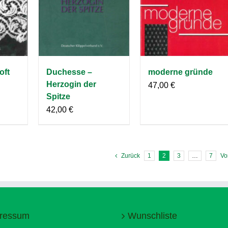
oft
Duchesse –
moderne gründe
Herzogin der
47,00
€
Spitze
42,00
€
Zurück
1
2
3
…
7
Vo
ressum
Wunschliste