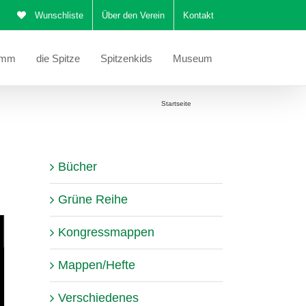
Wunschliste
Über den Verein
Kontakt
amm
die Spitze
Spitzenkids
Museum
Sie befinden sich hier:
Startseite
Katalog
Bücher
Grüne Reihe
Kongressmappen
Mappen/Hefte
Verschiedenes