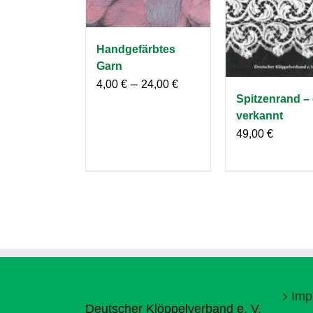
Handgefärbtes
Garn
–
4,00
€
24,00
€
Spitzenrand – 
verkannt
49,00
€
Imp
Deutscher Klöppelverband e. V.