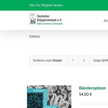
Zum
Wie Sie Mitglied werden…
Inhalt
springen
Ak
Katalog
Sortieren nach
Datum
Zeige
12 P
Bänderspitzen
54,00
€