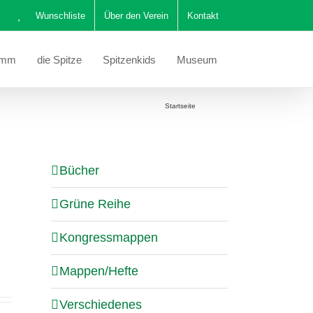
Wunschliste
Über den Verein
Kontakt
amm
die Spitze
Spitzenkids
Museum
Sie befinden sich hier:
Startseite
Katalog
Bücher
Grüne Reihe
Kongressmappen
Mappen/Hefte
Verschiedenes