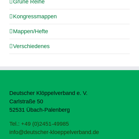
Grüne Reihe
Kongressmappen
Mappen/Hefte
Verschiedenes
Deutscher Klöppelverband e. V.
Carlstraße 50
52531 Übach-Palenberg
Tel.: +49 (0)2451-49985
info@deutscher-kloeppelverband.de