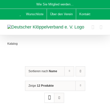
Zum
Wie Sie Mitglied werden…
Inhalt
Wunschliste
Über den Verein
Kontakt
springen
Katalog
Sortieren nach
Name
Zeige
12 Produkte