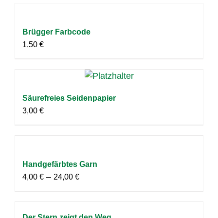
Brügger Farbcode
1,50
€
Säurefreies Seidenpapier
3,00
€
Handgefärbtes Garn
–
4,00
€
24,00
€
Der Stern zeigt den Weg