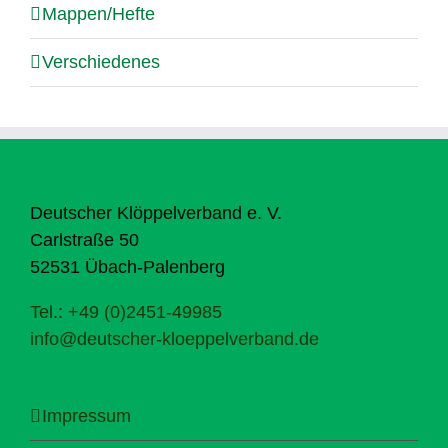
Mappen/Hefte
Verschiedenes
Deutscher Klöppelverband e. V.
Carlstraße 50
52531 Übach-Palenberg
Tel.: +49 (0)2451-49985
info@deutscher-kloeppelverband.de
Impressum