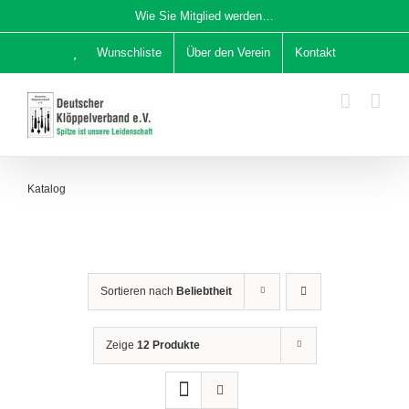
Zum
Wie Sie Mitglied werden…
Inhalt
Wunschliste
Über den Verein
Kontakt
springen
Katalog
Sortieren nach
Beliebtheit
Zeige
12 Produkte