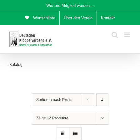
Zum
Wie Sie Mitglied werden…
Inhalt
Wunschliste
Über den Verein
Kontakt
springen
Katalog
Sortieren nach
Preis
Zeige
12 Produkte