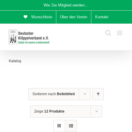
Zum
Wie Sie Mitglied werden…
Inhalt
Wunschliste
Über den Verein
Kontakt
springen
Katalog
Sortieren nach
Beliebtheit
Zeige
12 Produkte