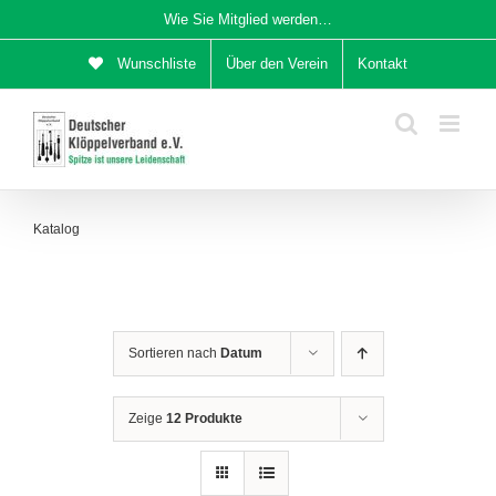
Zum
Wie Sie Mitglied werden…
Inhalt
Wunschliste
Über den Verein
Kontakt
springen
Katalog
Sortieren nach
Datum
Zeige
12 Produkte