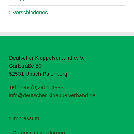
Verschiedenes
Deutscher Klöppelverband e. V.
Carlstraße 50
52531 Übach-Palenberg
Tel.: +49 (0)2451-49985
info@deutscher-kloeppelverband.de
Impressum
Datenschutzerklärung