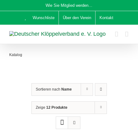
Zum
Wie Sie Mitglied werden…
Inhalt
Wunschliste
Über den Verein
Kontakt
springen
Katalog
Sortieren nach
Name
Zeige
12 Produkte