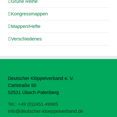
Grüne Reihe
Kongressmappen
Mappen/Hefte
Verschiedenes
Deutscher Klöppelverband e. V.
Carlstraße 50
52531 Übach-Palenberg
Tel.: +49 (0)2451-49985
info@deutscher-kloeppelverband.de