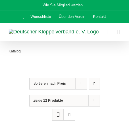
Zum
Wie Sie Mitglied werden…
Inhalt
Wunschliste
Über den Verein
Kontakt
springen
Katalog
Sortieren nach
Preis
Zeige
12 Produkte