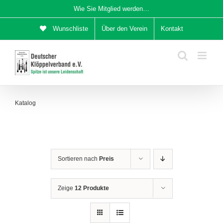
Zum
Wie Sie Mitglied werden…
Inhalt
Wunschliste
Über den Verein
Kontakt
springen
Katalog
Sortieren nach
Preis
Zeige
12 Produkte