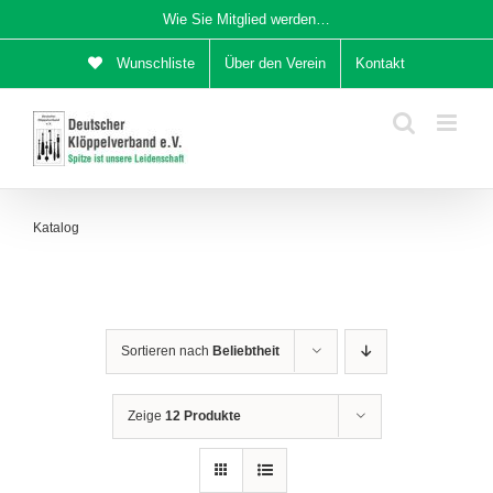
Zum
Wie Sie Mitglied werden…
Inhalt
Wunschliste
Über den Verein
Kontakt
springen
Katalog
Sortieren nach
Beliebtheit
Zeige
12 Produkte