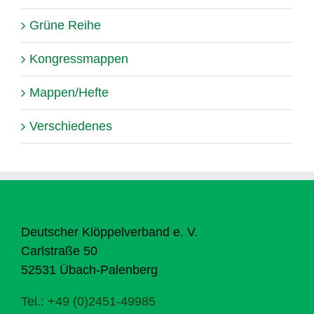
Grüne Reihe
Kongressmappen
Mappen/Hefte
Verschiedenes
Deutscher Klöppelverband e. V.
Carlstraße 50
52531 Übach-Palenberg
Tel.: +49 (0)2451-49985