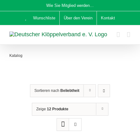
Zum
Wie Sie Mitglied werden…
Inhalt
Wunschliste
Über den Verein
Kontakt
springen
Katalog
Sortieren nach
Beliebtheit
Zeige
12 Produkte