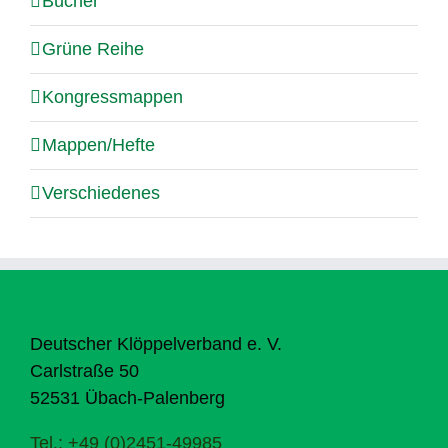
Bücher
Grüne Reihe
Kongressmappen
Mappen/Hefte
Verschiedenes
Deutscher Klöppelverband e. V.
Carlstraße 50
52531 Übach-Palenberg
Tel.: +49 (0)2451-49985