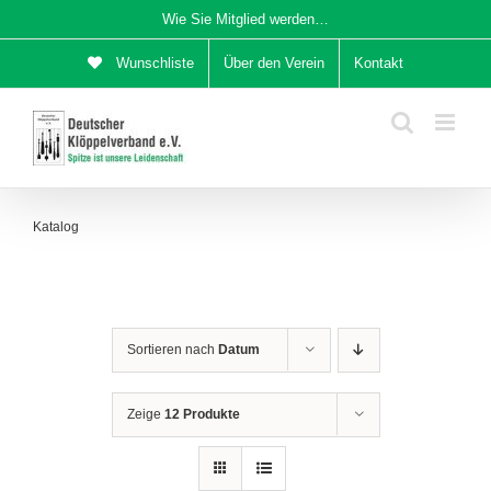
Zum
Wie Sie Mitglied werden…
Inhalt
Wunschliste
Über den Verein
Kontakt
springen
Katalog
Sortieren nach
Datum
Zeige
12 Produkte