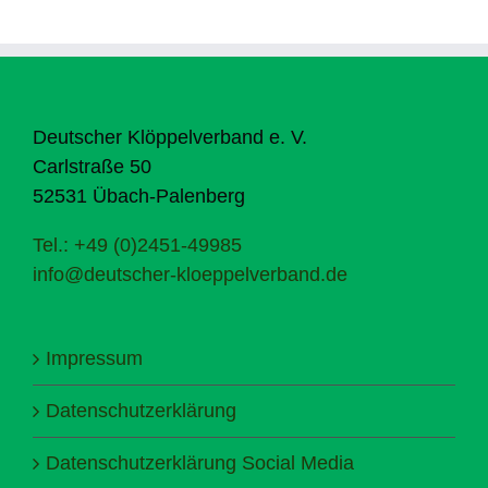
Deutscher Klöppelverband e. V.
Carlstraße 50
52531 Übach-Palenberg
Tel.: +49 (0)2451-49985
info@deutscher-kloeppelverband.de
Impressum
Datenschutzerklärung
Datenschutzerklärung Social Media