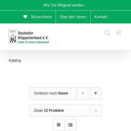
Zum
Wie Sie Mitglied werden…
Inhalt
Wunschliste
Über den Verein
Kontakt
springen
Katalog
Sortieren nach
Name
Zeige
12 Produkte