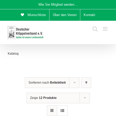
Zum
Wie Sie Mitglied werden…
Inhalt
Wunschliste
Über den Verein
Kontakt
springen
Katalog
Sortieren nach
Beliebtheit
Zeige
12 Produkte