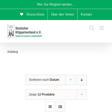
Zum
Wie Sie Mitglied werden…
Inhalt
Wunschliste
Über den Verein
Kontakt
springen
Katalog
Sortieren nach
Datum
Zeige
12 Produkte