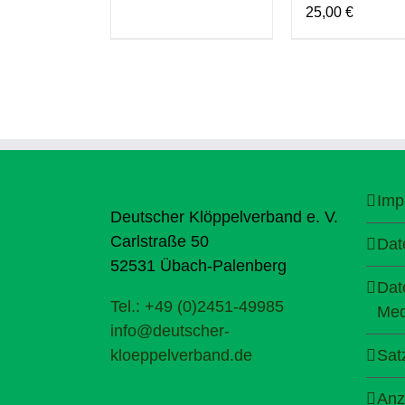
25,00
€
Imp
Deutscher Klöppelverband e. V.
Carlstraße 50
Dat
52531 Übach-Palenberg
Dat
Tel.: +49 (0)2451-49985
Med
info@deutscher-
kloeppelverband.de
Sat
Anz