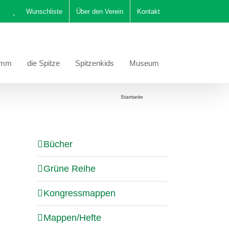
Wunschliste
Über den Verein
Kontakt
amm
die Spitze
Spitzenkids
Museum
Sie befinden sich hier:
Startseite
Katalog
Bücher
Grüne Reihe
Kongressmappen
Mappen/Hefte