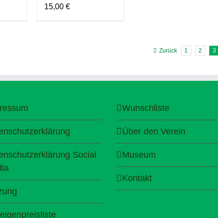
15,00
€
Zurück
1
2
3
ressum
Wunschliste
enschutzerklärung
Über den Verein
enschutzerklärung Social
Museum
ia
Kontakt
zung
eigenpreisliste