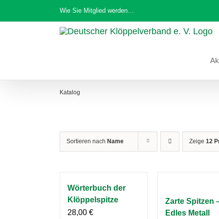
Zum
Wie Sie Mitglied werden…
Inhalt
springen
Ak
Katalog
Sortieren nach
Name
Zeige
12 P
Wörterbuch der
Klöppelspitze
Zarte Spitzen 
28,00
€
Edles Metall