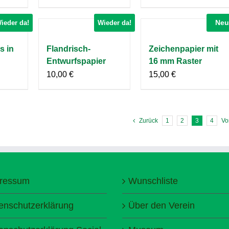
Neu
ieder da!
Wieder da!
 in
Flandrisch-
Zeichenpapier mit
Entwurfspapier
16 mm Raster
10,00
€
15,00
€
Zurück
1
2
3
4
Vo
ressum
Wunschliste
enschutzerklärung
Über den Verein