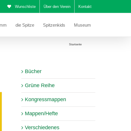
Wunschliste
Über den Verein
Kontakt
amm
die Spitze
Spitzenkids
Museum
Sie befinden sich hier:
Startseite
Katalog
Bücher
Grüne Reihe
Kongressmappen
Mappen/Hefte
Verschiedenes