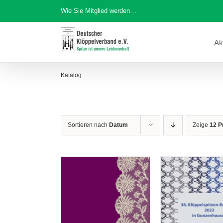
Zum
Wie Sie Mitglied werden…
Inhalt
springen
Ak
Katalog
Sortieren nach
Datum
Zeige
12 P