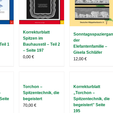
Korrekturblatt
Sonntagsspazierga
Spitzen im
der
Teil 1
Bauhausstil – Teil 2
Elefantenfamilie –
– Seite 197
Gisela Schläfer
0,00
€
12,00
€
Torchon –
Korrekturblatt
–
Spitzentechnik, die
„Torchon –
Seite
begeistert
Spitzentechnik, die
begeistert“ Seite
70,00
€
195