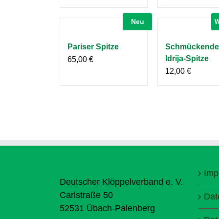
Neu
W
Pariser Spitze
Schmückendes
Idrija-Spitze
65,00
€
12,00
€
Imp
Deutscher Klöppelverband e. V.
Carlstraße 50
Dat
52531 Übach-Palenberg