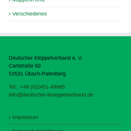
Verschiedenes
Deutscher Klöppelverband e. V.
Carlstraße 50
52531 Übach-Palenberg
Tel.: +49 (0)2451-49985
info@deutscher-kloeppelverband.de
Impressum