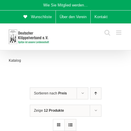
Zum
Wie Sie Mitglied werden…
Inhalt
Wunschliste
Über den Verein
Kontakt
springen
Katalog
Sortieren nach
Preis
Zeige
12 Produkte