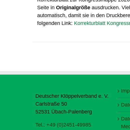
Seite in
Originalgröße
ausdrucken. Viel
automatisch, damit sie in den Druckberei
folgenden Link:
Korrekturblatt Kongres
Imp
Deutscher Klöppelverband e. V.
Carlstraße 50
Dat
52531 Übach-Palenberg
Dat
Tel.: +49 (0)2451-49985
Med