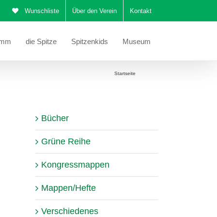
Wunschliste
Über den Verein
Kontakt
amm
die Spitze
Spitzenkids
Museum
Sie befinden sich hier:
Startseite
Katalog
Bücher
Grüne Reihe
Kongressmappen
Mappen/Hefte
Verschiedenes