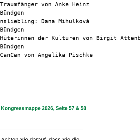
Traumfänger von Anke Heinz 

Bündgen

nsliebling: Dana Mihulková 

Bündgen

Hüterinnen der Kulturen von Birgit Attenb
Bündgen

CanCan von Angelika Pischke

– Kongressmappe 2026, Seite 57 & 58
Achten Sie darauf, dass Sie die