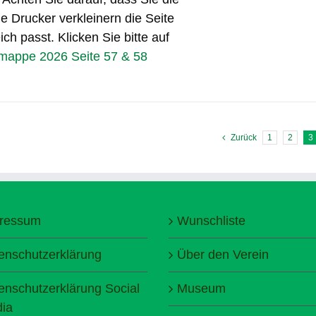
e Drucker verkleinern die Seite
ch passt. Klicken Sie bitte auf
smappe 2026 Seite 57 & 58
Zurück
1
2
3
ressum
Wunschliste
enschutzerklärung
Über den Verein
enschutzerklärung Social
Museum
ia