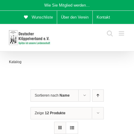
Zum
Wie Sie Mitglied werden…
Inhalt
Wunschliste
Über den Verein
Kontakt
springen
Katalog
Sortieren nach
Name
Zeige
12 Produkte