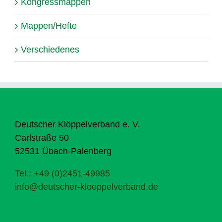
Kongressmappen
Mappen/Hefte
Verschiedenes
Deutscher Klöppelverband e. V.
Carlstraße 50
52531 Übach-Palenberg
Tel.: +49 (0)2451-49985
info@deutscher-kloeppelverband.de