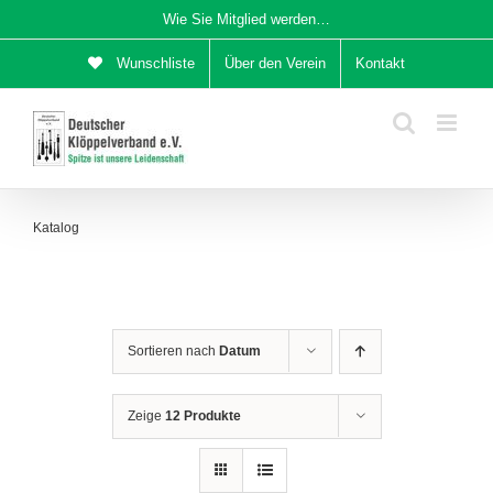
Zum
Wie Sie Mitglied werden…
Inhalt
Wunschliste
Über den Verein
Kontakt
springen
Katalog
Sortieren nach
Datum
Zeige
12 Produkte