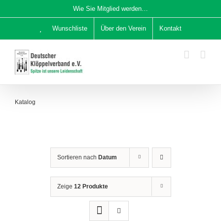
Zum
Wie Sie Mitglied werden…
Inhalt
Wunschliste
Über den Verein
Kontakt
springen
Katalog
Sortieren nach
Datum
Zeige
12 Produkte