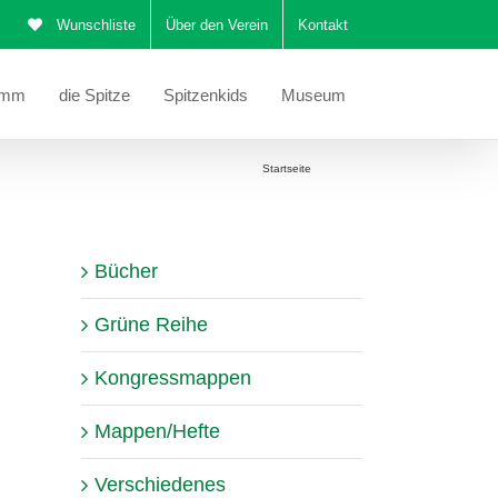
Wunschliste
Über den Verein
Kontakt
amm
die Spitze
Spitzenkids
Museum
Sie befinden sich hier:
Startseite
Katalog
Bücher
Grüne Reihe
Kongressmappen
Mappen/Hefte
Verschiedenes