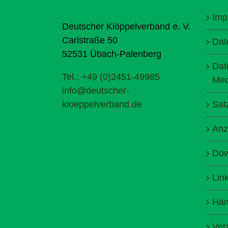
Imp
Deutscher Klöppelverband e. V.
Carlstraße 50
Dat
52531 Übach-Palenberg
Dat
Tel.: +49 (0)2451-49985
Med
info@deutscher-
kloeppelverband.de
Sat
Anz
Dow
Lin
Hän
Ver