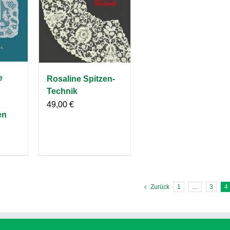
e
Rosaline Spitzen-
Technik
49,00
€
en
Zurück
1
…
3
4