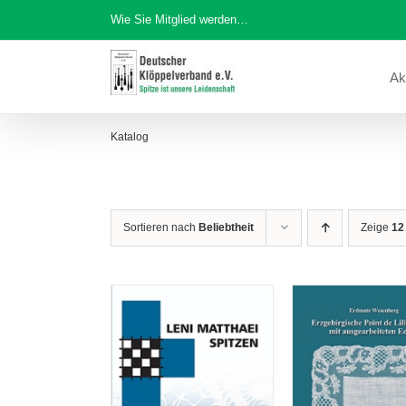
Zum
Wie Sie Mitglied werden…
Inhalt
springen
Ak
Katalog
Sortieren nach
Beliebtheit
Zeige
12