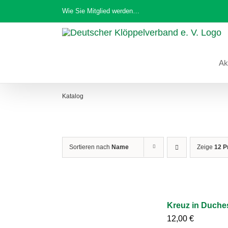
Zum
Wie Sie Mitglied werden…
Inhalt
springen
Ak
Katalog
Sortieren nach
Name
Zeige
12 P
Kreuz in Duche
12,00
€