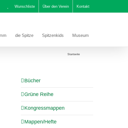
Wunschliste
Über den Verein
Kontakt
amm
die Spitze
Spitzenkids
Museum
Sie befinden sich hier:
Startseite
Katalog
Bücher
Grüne Reihe
Kongressmappen
Mappen/Hefte