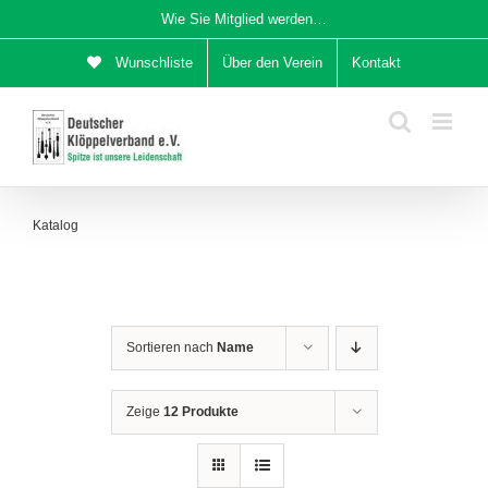
Zum
Wie Sie Mitglied werden…
Inhalt
Wunschliste
Über den Verein
Kontakt
springen
Katalog
Sortieren nach
Name
Zeige
12 Produkte