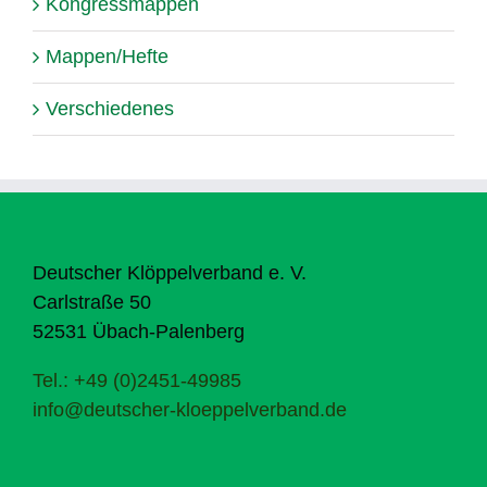
Kongressmappen
Mappen/Hefte
Verschiedenes
Deutscher Klöppelverband e. V.
Carlstraße 50
52531 Übach-Palenberg
Tel.: +49 (0)2451-49985
info@deutscher-kloeppelverband.de