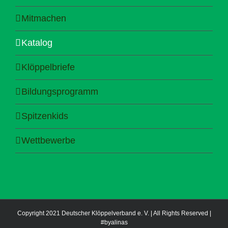
Mitmachen
Katalog
Klöppelbriefe
Bildungsprogramm
Spitzenkids
Wettbewerbe
Copyright 2021 Deutscher Klöppelverband e. V. | All Rights Reserved |
#byalinas