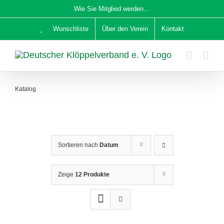
Zum
Wie Sie Mitglied werden…
Inhalt
Wunschliste
Über den Verein
Kontakt
springen
Katalog
Sortieren nach
Datum
Zeige
12 Produkte