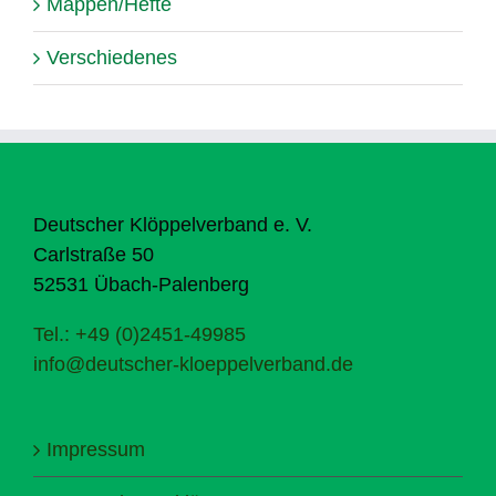
Mappen/Hefte
Verschiedenes
Deutscher Klöppelverband e. V.
Carlstraße 50
52531 Übach-Palenberg
Tel.: +49 (0)2451-49985
info@deutscher-kloeppelverband.de
Impressum